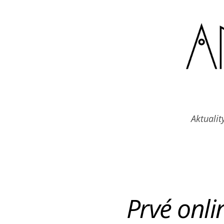
Skip
to
content
Aktualit
Prvé onli