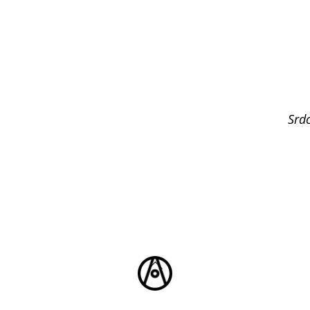
Srd
Back
To
Top