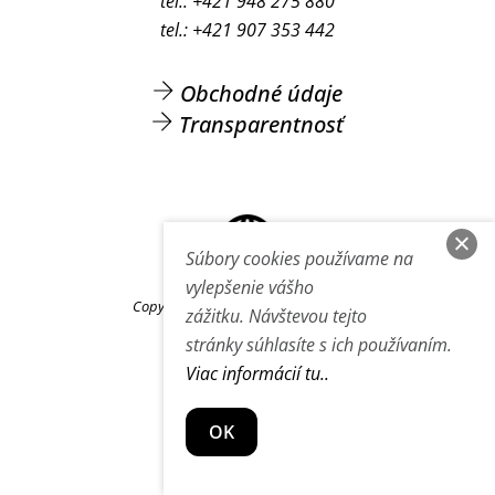
tel.: +421 948 275 880
tel.: +421 907 353 442
Obchodné údaje
Transparentnosť
Back
To
Súbory cookies používame na
Top
vylepšenie vášho
Copyright © 2006 - 2026 Annogallery.
zážitku. Návštevou tejto
stránky súhlasíte s ich používaním.
Viac informácií tu..
OK