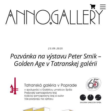
Cart
Skip
Me
to
content
23.09.2025
Pozvánka na výstavu Peter Smik –
Golden Age v Tatranskej galérii